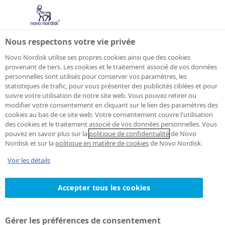
Nous respectons votre vie privée
Novo Nordisk utilise ses propres cookies ainsi que des cookies
provenant de tiers. Les cookies et le traitement associé de vos données
personnelles sont utilisés pour conserver vos paramètres, les
Droit d'auteur
statistiques de trafic, pour vous présenter des publicités ciblées et pour
suivre votre utilisation de notre site web. Vous pouvez retirer ou
modifier votre consentement en cliquant sur le lien des paramètres des
cookies au bas de ce site web. Votre consentement couvre l'utilisation
des cookies et le traitement associé de vos données personnelles. Vous
pouvez en savoir plus sur la
politique de confidentialité
de Novo
Tout le contenu de ce site Internet
Nordisk et sur la
politique en matière de cookies
de Novo Nordisk.
est la propriété de Novo Nordisk A
Voir les détails
/ S , et est protégé par droit
d'auteur. Vous pouvez télécharger
Accepter tous les cookies
le contenu uniquement pour votre
usage personnel à des fins non -
Gérer les préférences de consentement